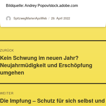
Bildquelle: Andrey Popov/stock.adobe.com
Autor
Veröffentlicht
SpitzwegMarienApoWeb
29. April 2022
am
Beitragsnavigation
ZURÜCK
Kein Schwung im neuen Jahr?
Vorheriger
Neujahrmüdigkeit und Erschöpfung
Beitrag:
umgehen
WEITER
Die Impfung – Schutz für sich selbst und
Nächster