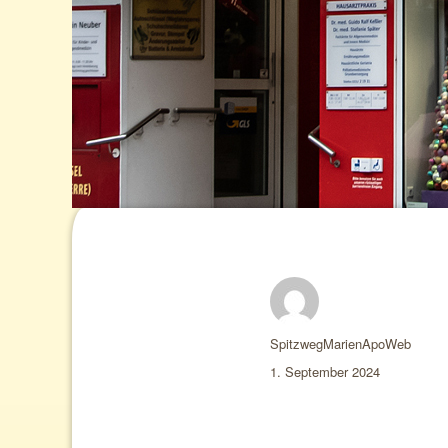
Autor
SpitzwegMarienApoWeb
Veröffentlicht
1. September 2024
am