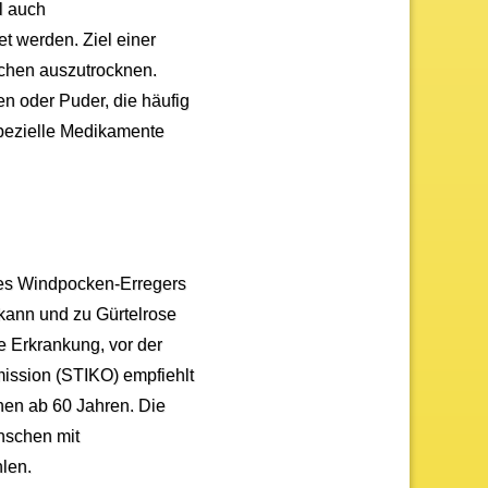
l auch
t werden. Ziel einer
schen auszutrocknen.
en oder Puder, die häufig
Spezielle Medikamente
des Windpocken-Erregers
 kann und zu Gürtelrose
e Erkrankung, vor der
ission (STIKO) empfiehlt
hen ab 60 Jahren. Die
nschen mit
len.