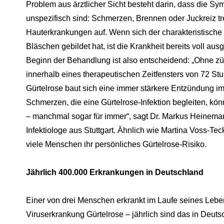
Problem aus ärztlicher Sicht besteht darin, dass die S
unspezifisch sind: Schmerzen, Brennen oder Juckreiz tre
Hauterkrankungen auf. Wenn sich der charakteristische
Bläschen gebildet hat, ist die Krankheit bereits voll aus
Beginn der Behandlung ist also entscheidend: „Ohne z
innerhalb eines therapeutischen Zeitfensters von 72 S
Gürtelrose baut sich eine immer stärkere Entzündung im
Schmerzen, die eine Gürtelrose-Infektion begleiten, kö
– manchmal sogar für immer“, sagt Dr. Markus Heinemann
Infektiologe aus Stuttgart. Ähnlich wie Martina Voss-Te
viele Menschen ihr persönliches Gürtelrose-Risiko.
Jährlich 400.000 Erkrankungen in Deutschland
Einer von drei Menschen erkrankt im Laufe seines Lebe
Viruserkrankung Gürtelrose – jährlich sind das in Deut