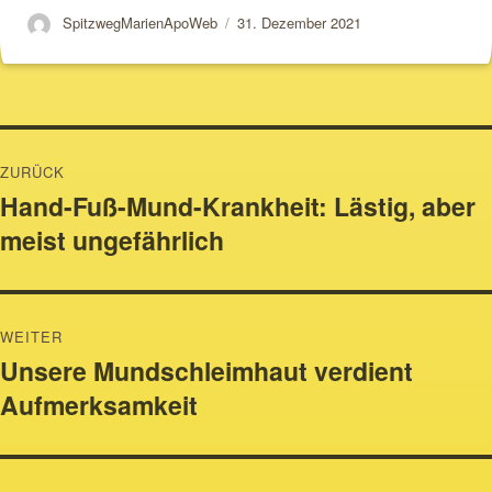
Autor
Veröffentlicht
SpitzwegMarienApoWeb
31. Dezember 2021
am
Beitragsnavigation
ZURÜCK
Hand-Fuß-Mund-Krankheit: Lästig, aber
Vorheriger
meist ungefährlich
Beitrag:
WEITER
Unsere Mundschleimhaut verdient
Nächster
Aufmerksamkeit
Beitrag: